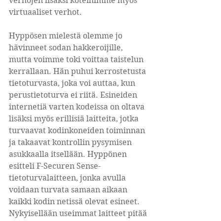
verhojen lisäksi koteihimme myös 
virtuaaliset verhot.
Hyppösen mielestä olemme jo 
hävinneet sodan hakkeroijille, 
mutta voimme toki voittaa taistelun 
kerrallaan. Hän puhui kerrostetusta 
tietoturvasta, joka voi auttaa, kun 
perustietoturva ei riitä. Esineiden 
internetiä varten kodeissa on oltava 
lisäksi myös erillisiä laitteita, jotka 
turvaavat kodinkoneiden toiminnan 
ja takaavat kontrollin pysymisen 
asukkaalla itsellään. Hyppönen 
esitteli F-Securen Sense-
tietoturvalaitteen, jonka avulla 
voidaan turvata samaan aikaan 
kaikki kodin netissä olevat esineet. 
Nykyisellään useimmat laitteet pitää 