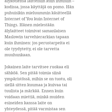
älykotiensa laitteisiin kuin ihmisiin – 
kodissa, jossa käyttäjä on pomo. Hän 
puhuisikin mieluummin käsitteellä 
Internet of You kuin Internet of 
Things. Hänen mielestään 
älylaitteet toimivat samanlaisen 
Maslowin tarvehierarkian tapaan 
kuin ihminen: jos perustarpeita ei 
ole tyydytetty, ei ole tarvetta 
muuhunkaan. 
Jokainen laite tarvitsee ruokaa eli 
sähköä. Sen pitää toimia siinä 
ympäristössä, mihin se on tuotu, oli 
siellä sitten kuumaa ja kuivaa tai 
tuulista ja märkää. Ennen kuin 
voidaan miettiä, minkä muiden 
esineiden kanssa laite on 
yhteydessä, pitää varmistaa sen 