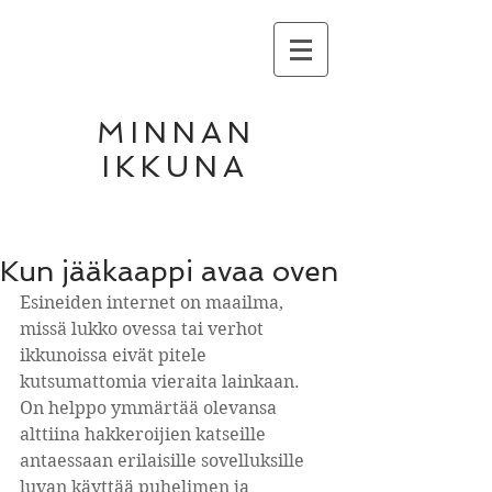
MINNAN
IKKUNA
Kun jääkaappi avaa oven
Esineiden internet on maailma, 
missä lukko ovessa tai verhot 
ikkunoissa eivät pitele 
kutsumattomia vieraita lainkaan. 
On helppo ymmärtää olevansa 
alttiina hakkeroijien katseille 
antaessaan erilaisille sovelluksille 
luvan käyttää puhelimen ja 