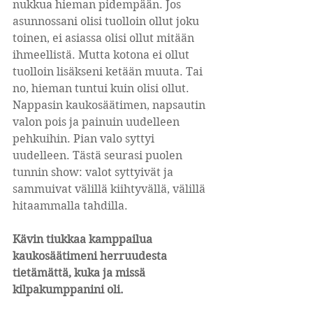
nukkua hieman pidempään. Jos 
asunnossani olisi tuolloin ollut joku 
toinen, ei asiassa olisi ollut mitään 
ihmeellistä. Mutta kotona ei ollut 
tuolloin lisäkseni ketään muuta. Tai 
no, hieman tuntui kuin olisi ollut. 
Nappasin kaukosäätimen, napsautin 
valon pois ja painuin uudelleen 
pehkuihin. Pian valo syttyi 
uudelleen. Tästä seurasi puolen 
tunnin show: valot syttyivät ja 
sammuivat välillä kiihtyvällä, välillä 
hitaammalla tahdilla.
Kävin tiukkaa kamppailua 
kaukosäätimeni herruudesta 
tietämättä, kuka ja missä 
kilpakumppanini oli.