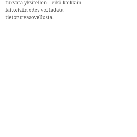
turvata yksitellen – eikä kaikkiin 
laitteisiin edes voi ladata 
tietoturvasovellusta.
Kun älykodin laitteen elinkaari tulee 
tiensä päähän, se on kerännyt paljon 
muutakin kuin sormenjälkiä ja 
pölyä. Kaikki laitteet, jotka ovat 
netissä, keräävät myös tietoa 
käyttäjistään. Moni laite- ja 