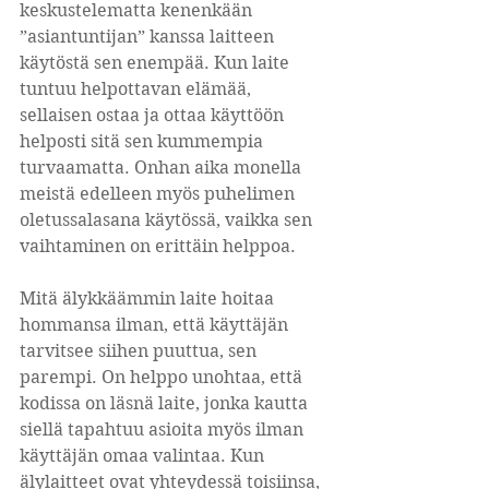
keskustelematta kenenkään 
”asiantuntijan” kanssa laitteen 
käytöstä sen enempää. Kun laite 
tuntuu helpottavan elämää, 
sellaisen ostaa ja ottaa käyttöön 
helposti sitä sen kummempia 
turvaamatta. Onhan aika monella 
meistä edelleen myös puhelimen 
oletussalasana käytössä, vaikka sen 
vaihtaminen on erittäin helppoa.
Mitä älykkäämmin laite hoitaa 
hommansa ilman, että käyttäjän 
tarvitsee siihen puuttua, sen 
parempi. On helppo unohtaa, että 
kodissa on läsnä laite, jonka kautta 
siellä tapahtuu asioita myös ilman 
käyttäjän omaa valintaa. Kun 
älylaitteet ovat yhteydessä toisiinsa, 