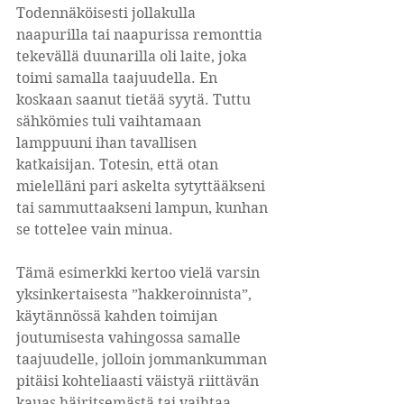
Todennäköisesti jollakulla 
naapurilla tai naapurissa remonttia 
tekevällä duunarilla oli laite, joka 
toimi samalla taajuudella. En 
koskaan saanut tietää syytä. Tuttu 
sähkömies tuli vaihtamaan 
lamppuuni ihan tavallisen 
katkaisijan. Totesin, että otan 
mielelläni pari askelta sytyttääkseni 
tai sammuttaakseni lampun, kunhan 
se tottelee vain minua.
Tämä esimerkki kertoo vielä varsin 
yksinkertaisesta ”hakkeroinnista”, 
käytännössä kahden toimijan 
joutumisesta vahingossa samalle 
taajuudelle, jolloin jommankumman 
pitäisi kohteliaasti väistyä riittävän 
kauas häiritsemästä tai vaihtaa 