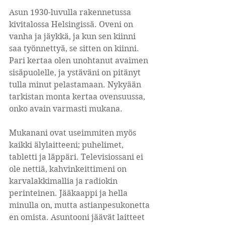
Asun 1930-luvulla rakennetussa 
kivitalossa Helsingissä. Oveni on 
vanha ja jäykkä, ja kun sen kiinni 
saa työnnettyä, se sitten on kiinni. 
Pari kertaa olen unohtanut avaimen 
sisäpuolelle, ja ystäväni on pitänyt 
tulla minut pelastamaan. Nykyään 
tarkistan monta kertaa ovensuussa, 
onko avain varmasti mukana.
Mukanani ovat useimmiten myös 
kaikki älylaitteeni; puhelimet, 
tabletti ja läppäri. Televisiossani ei 
ole nettiä, kahvinkeittimeni on 
karvalakkimallia ja radiokin 
perinteinen. Jääkaappi ja hella 
minulla on, mutta astianpesukonetta 
en omista. Asuntooni jäävät laitteet 