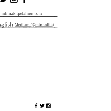
minnakilpelainen.com
nglish
Medium (@minnaliik)