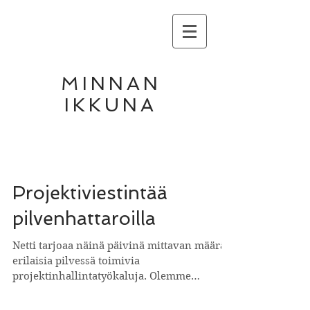
MINNAN
IKKUNA
Projektiviestintää
pilvenhattaroilla
Netti tarjoaa näinä päivinä mittavan määrän
erilaisia pilvessä toimivia
projektinhallintatyökaluja. Olemme
kokeilleet niitä...