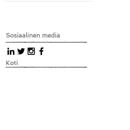
Sosiaalinen media
Koti
minnakilpelainen.com
In English
Medium (@minnaliik)
© 2023 by The Book Lover. Proudly created
with
Wix.com