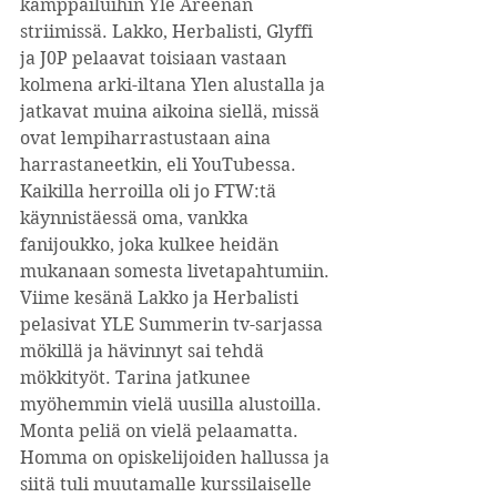
kamppailuihin Yle Areenan 
striimissä. Lakko, Herbalisti, Glyffi 
ja J0P pelaavat toisiaan vastaan 
kolmena arki-iltana Ylen alustalla ja 
jatkavat muina aikoina siellä, missä 
ovat lempiharrastustaan aina 
harrastaneetkin, eli YouTubessa. 
Kaikilla herroilla oli jo FTW:tä 
käynnistäessä oma, vankka 
fanijoukko, joka kulkee heidän 
mukanaan somesta livetapahtumiin. 
Viime kesänä Lakko ja Herbalisti 
pelasivat YLE Summerin tv-sarjassa 
mökillä ja hävinnyt sai tehdä 
mökkityöt. Tarina jatkunee 
myöhemmin vielä uusilla alustoilla. 
Monta peliä on vielä pelaamatta. 
Homma on opiskelijoiden hallussa ja 
siitä tuli muutamalle kurssilaiselle 