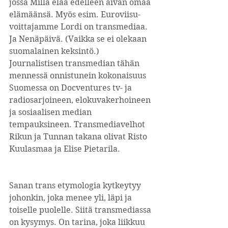
jossa Milla elää edelleen aivan omaa 
elämäänsä. Myös esim. Euroviisu-
voittajamme Lordi on transmediaa. 
Ja Nenäpäivä. (Vaikka se ei olekaan 
suomalainen keksintö.) 
Journalistisen transmedian tähän 
mennessä onnistunein kokonaisuus 
Suomessa on Docventures tv- ja 
radiosarjoineen, elokuvakerhoineen 
ja sosiaalisen median 
tempauksineen. Transmediavelhot 
Rikun ja Tunnan takana olivat Risto 
Kuulasmaa ja Elise Pietarila.
Sanan trans etymologia kytkeytyy 
johonkin, joka menee yli, läpi ja 
toiselle puolelle. Siitä transmediassa 
on kysymys. On tarina, joka liikkuu 