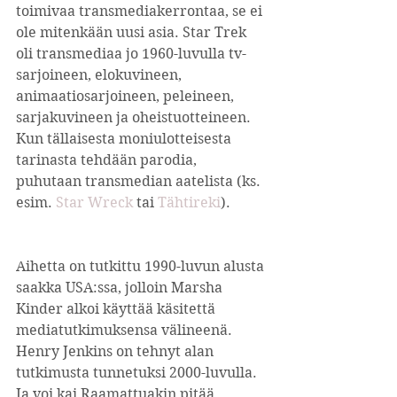
toimivaa transmediakerrontaa, se ei 
ole mitenkään uusi asia. Star Trek 
oli transmediaa jo 1960-luvulla tv-
sarjoineen, elokuvineen, 
animaatiosarjoineen, peleineen, 
sarjakuvineen ja oheistuotteineen. 
Kun tällaisesta moniulotteisesta 
tarinasta tehdään parodia, 
puhutaan transmedian aatelista (ks. 
esim. 
Star Wreck 
tai 
Tähtireki
).
Aihetta on tutkittu 1990-luvun alusta 
saakka USA:ssa, jolloin Marsha 
Kinder alkoi käyttää käsitettä 
mediatutkimuksensa välineenä. 
Henry Jenkins on tehnyt alan 
tutkimusta tunnetuksi 2000-luvulla. 
Ja voi kai Raamattuakin pitää 