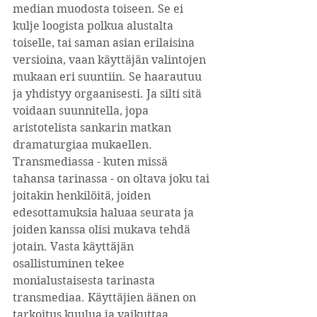
median muodosta toiseen. Se ei 
kulje loogista polkua alustalta 
toiselle, tai saman asian erilaisina 
versioina, vaan käyttäjän valintojen 
mukaan eri suuntiin. Se haarautuu 
ja yhdistyy orgaanisesti. Ja silti sitä 
voidaan suunnitella, jopa 
aristotelista sankarin matkan 
dramaturgiaa mukaellen. 
Transmediassa - kuten missä 
tahansa tarinassa - on oltava joku tai 
joitakin henkilöitä, joiden 
edesottamuksia haluaa seurata ja 
joiden kanssa olisi mukava tehdä 
jotain. Vasta käyttäjän 
osallistuminen tekee 
monialustaisesta tarinasta 
transmediaa. Käyttäjien äänen on 
tarkoitus kuulua ja vaikuttaa 