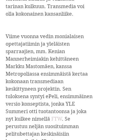
tarinan kulkuun. Transmedia voi 
olla kokonainen kansanliike. 
Viime vuonna vedin monialaisen 
opettajatiimin ja yleläisten 
sparraajien, mm. Kenian 
Mannerheimiakin kehittäneen 
Markku Mastomäen, kanssa 
Metropoliassa ensimmäistä kertaa 
kokonaan transmediaan 
keskittyneen projektin. Sen 
tuloksena syntyi ePeli, ensimmäinen 
versio konseptista, jonka YLE 
Summeri otti tuotantoonsa ja joka 
nyt kulkee nimellä 
FTW
. Se 
perustuu neljän suosituimman 
pelitubettajan keskinäisiin 