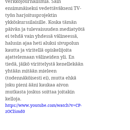
verkkojournalismia. Sain 
ensimmäiseksi vedettäväkseni TV-
työn harjoitusprojektin 
ykköskurssilaisille. Koska tämän 
päivän ja tulevaisuuden mediatyötä 
ei tehdä vain yhdessä välineessä, 
halusin ajaa heti aluksi sivupolun 
kautta ja viritellä opiskelijoita 
ajattelemaan välineiden yli. En 
tiedä, jäikö virittelystä kenellekään 
yhtään mitään mieleen 
(todennäköisesti ei), mutta ehkä 
joku pieni ääni kaukaa aivon 
mutkasta joskus soittaa joitakin 
kelloja. 
https://www.youtube.com/watch?v=CP-
zOCl5md0