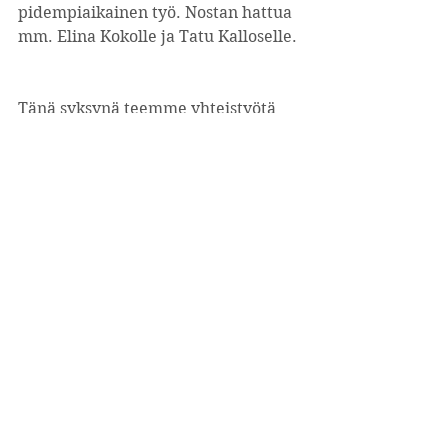
pidempiaikainen työ. Nostan hattua 
mm. Elina Kokolle ja Tatu Kalloselle.
Tänä syksynä teemme yhteistyötä 
Tallinnan yliopiston Baltic Film and 
Media Schoolin kanssa. Odotan 
innolla, millaista transmediaa 
syntyy vaikkapa transportaatiosta, 
kun seikkailemme Talsinki-Hellinna 
kaksoiskaupungissa. 
To be continued.
Lue lisää:
A History of Transmedia 
Entertainment
. Dereck Johnson.