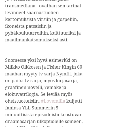
transmediana - ovathan sen tarinat 
levinneet saarnastuolien 
kertomuksista virsiin ja gospeliin, 
ikoneista patsaisiin ja 
pyhäkoulutarroihin, kulttuuriksi ja 
maailmankatsomukseksi asti.
Suomessa yksi hyvä esimerkki on 
Miikko Oikkosen ja Fisher Kingin 60 
maahan myyty tv-sarja Nymfit, joka 
on paitsi tv-sarja, myös kirjasarja, 
graafinen novelli, remake ja 
elokuvatrilogia. Se leviää myös 
oheistuotteisiin. 
#Lovemilla
 kuljetti 
faninsa YLE Summerin 5-
minuuttisista episodeista koostuvan 
draamasarjan ulkopuolelle someen, 