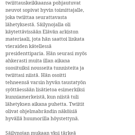
twiittauskeikkaansa pohjautuvat 
neuvot sopivat hyvin toimittajalle, 
joka twiittaa seurattavasta 
lähetyksestä. Säilynojalla oli 
käytettävissään Elävän arkiston 
materiaali, jota hän saattoi linkata 
vieraiden kätellessä 
presidenttiparia. Hän seurasi myös 
ahkerasti muita illan aikana 
suosituiksi nousseita tunnisteita ja 
twiittasi niistä. Hän osoitti 
tehneensä varsin hyvän taustatyön 
syöttäessään lisätietoa esimerkiksi 
kunniamerkeistä, kun niistä tuli 
lähetyksen aikana puhetta. Twiitit 
olivat ohjelmabrändin näköisiä 
hyvällä huumorilla höystettynä.
Säilynojan mukaan yksi tärkeä 