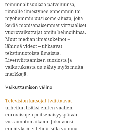
toiminnallisuuksia palveluunsa, 
rinnalle ilmestynee ennemmin tai 
myöhemmin uusi some-alusta, joka 
kerää monisanaisemmat virtuaaliset 
vuorovaikuttajat omiin helmoihinsa. 
Muut median ilmaisukeinot – 
lähinnä videot – uhkaavat 
tekstimuotoista ilmaisua.
Livetwiittaamisen suosiosta ja 
vaikutuksesta on nähty myös muita 
merkkejä.
Vaikuttamisen väline
Television katsojat twiittaavat
urheilun lisäksi eniten vaalien, 
euroviisujen ja itsenäisyyspäivän 
vastaanoton aikaan. Joka vuosi 
ennätyksiä ei tehdä, sillä vuonna 