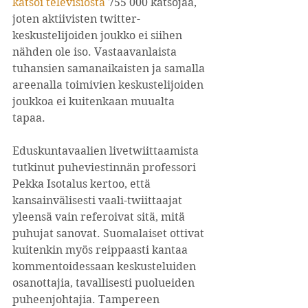
katsoi televisiosta
 755 000 katsojaa, 
joten aktiivisten twitter-
keskustelijoiden joukko ei siihen 
nähden ole iso. Vastaavanlaista 
tuhansien samanaikaisten ja samalla 
areenalla toimivien keskustelijoiden 
joukkoa ei kuitenkaan muualta 
tapaa.
Eduskuntavaalien livetwiittaamista 
tutkinut puheviestinnän professori 
Pekka Isotalus kertoo, että 
kansainvälisesti vaali-twiittaajat 
yleensä vain referoivat sitä, mitä 
puhujat sanovat. Suomalaiset ottivat 
kuitenkin myös reippaasti kantaa 
kommentoidessaan keskusteluiden 
osanottajia, tavallisesti puolueiden 
puheenjohtajia. Tampereen 