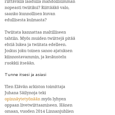
riittävällä laadulla mahdollisimman 
nopeasti twiitiksi? Riittääkö valo, 
saanko kunnollisen kuvan 
edullisesta kulmasta?
Twiitata kannattaa maltilliseen 
tahtiin. Myös muiden twiittejä pitää 
ehtiä lukea ja twiitata edelleen. 
Joskus joku toinen sanoo ajatuksen 
kiinnostavammin, ja keskustelu 
ruokkii itseään.
Tunne itsesi ja asiasi
Ylen Elävän arkiston toimittaja 
Juhana Säilynoja teki 
opinnäytetyönään
 myös lyhyen 
oppaan livetwiittaamiseen. Hänen 
omaan, vuoden 2014 Linnanjuhlien 