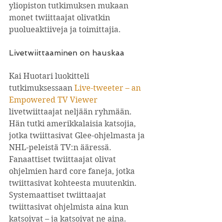
yliopiston tutkimuksen mukaan 
monet twiittaajat olivatkin 
puolueaktiiveja ja toimittajia.
Livetwiittaaminen on hauskaa
Kai Huotari luokitteli 
tutkimuksessaan 
Live-tweeter – an 
Empowered TV Viewer
livetwiittaajat neljään ryhmään. 
Hän tutki amerikkalaisia katsojia, 
jotka twiittasivat Glee-ohjelmasta ja 
NHL-peleistä TV:n ääressä. 
Fanaattiset twiittaajat olivat 
ohjelmien hard core faneja, jotka 
twiittasivat kohteesta muutenkin. 
Systemaattiset twiittaajat 
twiittasivat ohjelmista aina kun 
katsoivat – ja katsoivat ne aina. 