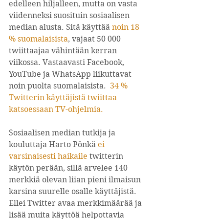
edelleen hiljalleen, mutta on vasta 
viidenneksi suosituin sosiaalisen 
median alusta. Sitä käyttää 
noin 18 
% suomalaisista
, vajaat 50 000 
twiittaajaa vähintään kerran 
viikossa. Vastaavasti Facebook, 
YouTube ja WhatsApp liikuttavat 
noin puolta suomalaisista.  
34 % 
Twitterin käyttäjistä twiittaa 
katsoessaan TV-ohjelmia
.
Sosiaalisen median tutkija ja 
kouluttaja Harto Pönkä 
ei 
varsinaisesti haikaile
 twitterin 
käytön perään, sillä arvelee 140 
merkkiä olevan liian pieni ilmaisun 
karsina suurelle osalle käyttäjistä. 
Ellei Twitter avaa merkkimäärää ja 
lisää muita käyttöä helpottavia 