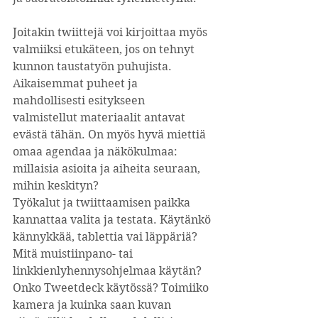
Joitakin twiittejä voi kirjoittaa myös 
valmiiksi etukäteen, jos on tehnyt 
kunnon taustatyön puhujista. 
Aikaisemmat puheet ja 
mahdollisesti esitykseen 
valmistellut materiaalit antavat 
evästä tähän. On myös hyvä miettiä 
omaa agendaa ja näkökulmaa: 
millaisia asioita ja aiheita seuraan, 
mihin keskityn?
Työkalut ja twiittaamisen paikka 
kannattaa valita ja testata. Käytänkö 
kännykkää, tablettia vai läppäriä? 
Mitä muistiinpano- tai 
linkkienlyhennysohjelmaa käytän? 
Onko Tweetdeck käytössä? Toimiiko 
kamera ja kuinka saan kuvan 