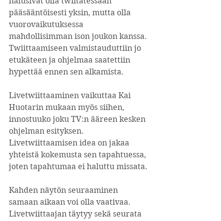
halusivat olla twiitatessaan 
pääsääntöisesti yksin, mutta olla 
vuorovaikutuksessa 
mahdollisimman ison joukon kanssa. 
Twiittaamiseen valmistauduttiin jo 
etukäteen ja ohjelmaa saatettiin 
hypettää ennen sen alkamista.
Livetwiittaaminen vaikuttaa Kai 
Huotarin mukaan myös siihen, 
innostuuko joku TV:n ääreen kesken 
ohjelman esityksen. 
Livetwiittaamisen idea on jakaa 
yhteistä kokemusta sen tapahtuessa, 
joten tapahtumaa ei haluttu missata.
Kahden näytön seuraaminen 
samaan aikaan voi olla vaativaa. 
Livetwiittaajan täytyy sekä seurata 