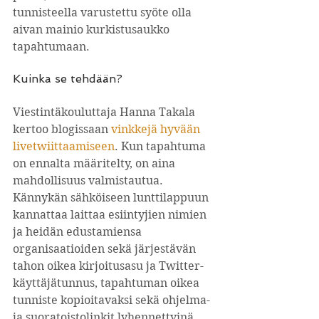
tunnisteella varustettu syöte olla 
aivan mainio kurkistusaukko 
tapahtumaan.
Kuinka se tehdään?
Viestintäkouluttaja Hanna Takala 
kertoo blogissaan 
vinkkejä hyvään 
livetwiittaamiseen
. Kun tapahtuma 
on ennalta määritelty, on aina 
mahdollisuus valmistautua. 
Kännykän sähköiseen lunttilappuun 
kannattaa laittaa esiintyjien nimien 
ja heidän edustamiensa 
organisaatioiden sekä järjestävän 
tahon oikea kirjoitusasu ja Twitter-
käyttäjätunnus, tapahtuman oikea 
tunniste kopioitavaksi sekä ohjelma- 
ja suoratoistolinkit lyhennettyinä.