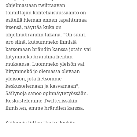
ohjelmastaan twiittaavan 
toimittajan kohteliaisuussääntö on 
esitellä hieman ennen tapahtumaa 
itsensä, näyttää kuka on 
ohjelmabrändin takana. ”On suuri 
ero siinä, kutsummeko ihmisiä 
katsomaan brändin kanssa jotain vai 
liitymmekö brändinä heidän 
mukaansa. Luommeko yleisön vai 
liitymmekö jo olemassa olevaan 
yleisöön, jota lietsomme 
keskustelemaan ja kasvamaan”, 
Säilynoja sanoo opinnäytetyössään. 
Keskustelemme Twitterissäkin 
ihmisten, emme brändien kanssa.
Säilynoja liittyy Harto Pönkän 
seuraan pohtiessaan Twitterin 