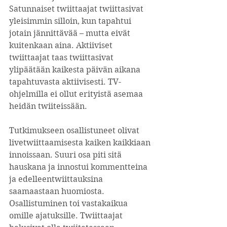
Satunnaiset twiittaajat twiittasivat 
yleisimmin silloin, kun tapahtui 
jotain jännittävää – mutta eivät 
kuitenkaan aina. Aktiiviset 
twiittaajat taas twiittasivat 
ylipäätään kaikesta päivän aikana 
tapahtuvasta aktiivisesti. TV-
ohjelmilla ei ollut erityistä asemaa 
heidän twiiteissään.
Tutkimukseen osallistuneet olivat 
livetwiittaamisesta kaiken kaikkiaan 
innoissaan. Suuri osa piti sitä 
hauskana ja innostui kommentteina 
ja edelleentwiittauksina 
saamaastaan huomiosta. 
Osallistuminen toi vastakaikua 
omille ajatuksille. Twiittaajat 